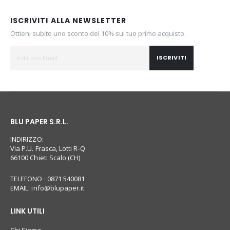
ISCRIVITI ALLA NEWSLETTER
Ottieni subito uno sconto del 10% sul tuo primo acquisto.
ISCRIVITI
BLU PAPER S.R.L.
INDIRIZZO:
Via P.U. Frasca, Lotti R-Q
66100 Chieti Scalo (CH)
TELEFONO : 0871 540081
EMAIL:
info@blupaper.it
LINK UTILI