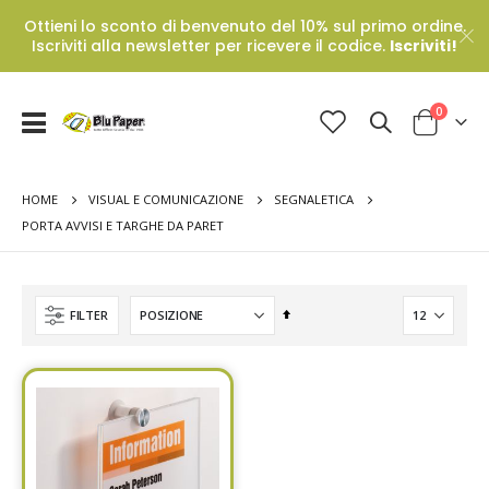
Ottieni lo sconto di benvenuto del 10% sul primo ordine.
Iscriviti alla newsletter per ricevere il codice.
Iscriviti!
Prodotti
0
Toggle
Cart
Nav
HOME
VISUAL E COMUNICAZIONE
SEGNALETICA
PORTA AVVISI E TARGHE DA PARET
Set
FILTER
Descending
Direction