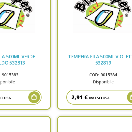
LA 500ML VERDE
TEMPERA FILA 500ML VIOLE
LDO 532813
532819
 9015383
COD: 9015384
ponibile
Disponibile
2,91 €
SCLUSA
IVA ESCLUSA