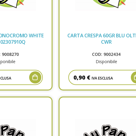
MONOCROMO WHITE
CARTA CRESPA 60GR BLU OL
 02307910Q
CWR
 9008270
COD: 9002434
ponibile
Disponibile
0,90 €
SCLUSA
IVA ESCLUSA