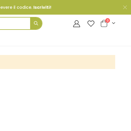
cevere il codice.
Iscriviti!
Prodotti
0
Cart
Search