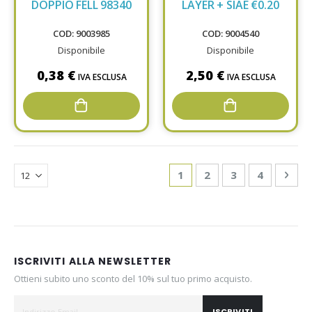
DOPPIO FELL 98340
LAYER + SIAE €0.20
COD: 9003985
COD: 9004540
Disponibile
Disponibile
0,38 €
2,50 €
IVA ESCLUSA
IVA ESCLUSA
Page
You're currently reading
Page
Page
Page
Pag
Avan
1
2
3
4
ISCRIVITI ALLA NEWSLETTER
Ottieni subito uno sconto del 10% sul tuo primo acquisto.
ISCRIVITI