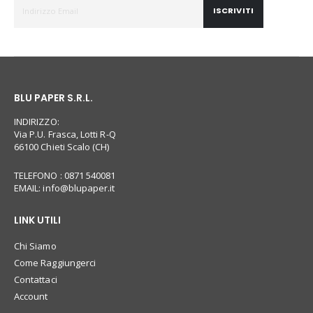
ISCRIVITI
BLU PAPER S.R.L.
INDIRIZZO:
Via P.U. Frasca, Lotti R-Q
66100 Chieti Scalo (CH)
TELEFONO : 0871 540081
EMAIL:
info@blupaper.it
LINK UTILI
Chi Siamo
Come Raggiungerci
Contattaci
Account