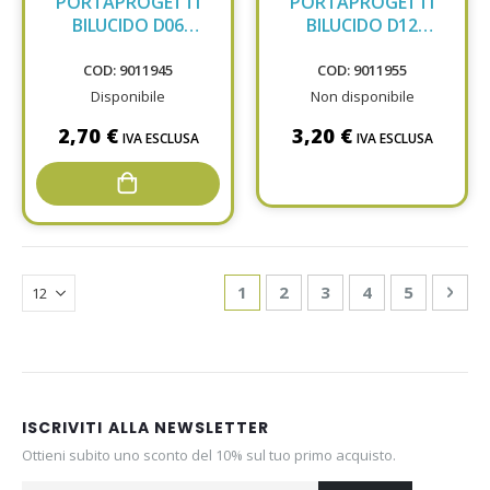
PORTAPROGETTI
PORTAPROGETTI
BILUCIDO D06
BILUCIDO D12
NATURA
NATURA
COD: 9011945
COD: 9011955
Disponibile
Non disponibile
2,70 €
3,20 €
IVA ESCLUSA
IVA ESCLUSA
Page
You're currently reading page
Page
Page
Page
Page
Pag
Avan
1
2
3
4
5
ISCRIVITI ALLA NEWSLETTER
Ottieni subito uno sconto del 10% sul tuo primo acquisto.