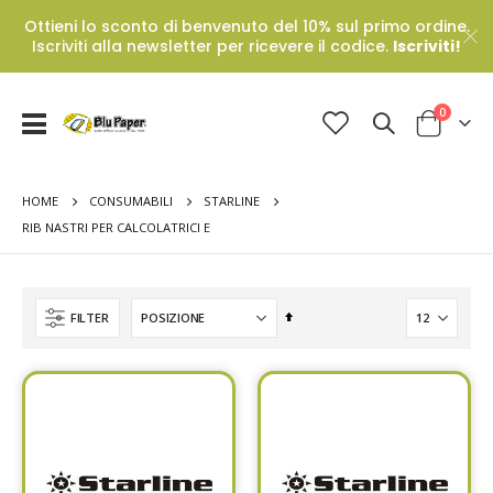
Ottieni lo sconto di benvenuto del 10% sul primo ordine.
Iscriviti alla newsletter per ricevere il codice.
Iscriviti!
Prodotti
0
Toggle
Cart
Nav
HOME
CONSUMABILI
STARLINE
RIB NASTRI PER CALCOLATRICI E
Set
FILTER
Descending
Direction