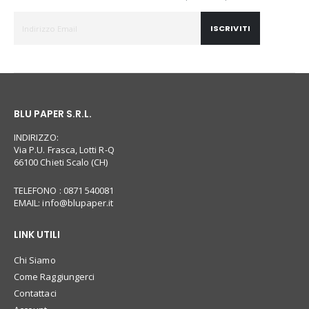
ISCRIVITI
BLU PAPER S.R.L.
INDIRIZZO:
Via P.U. Frasca, Lotti R-Q
66100 Chieti Scalo (CH)
TELEFONO : 0871 540081
EMAIL:
info@blupaper.it
LINK UTILI
Chi Siamo
Come Raggiungerci
Contattaci