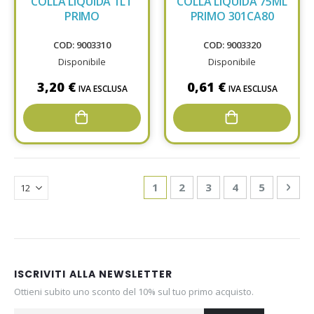
COLLA LIQUIDA 1LT
COLLA LIQUIDA 75ML
PRIMO
PRIMO 301CA80
COD: 9003310
COD: 9003320
Disponibile
Disponibile
3,20 €
0,61 €
IVA ESCLUSA
IVA ESCLUSA
Page
You're currently reading page
Page
Page
Page
Page
Pag
Avan
1
2
3
4
5
ISCRIVITI ALLA NEWSLETTER
Ottieni subito uno sconto del 10% sul tuo primo acquisto.