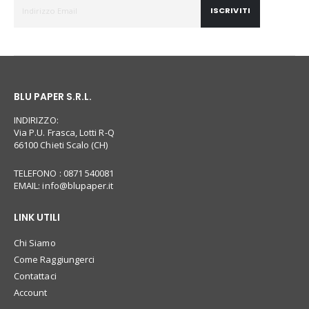
ISCRIVITI
BLU PAPER S.R.L.
INDIRIZZO:
Via P.U. Frasca, Lotti R-Q
66100 Chieti Scalo (CH)
TELEFONO : 0871 540081
EMAIL:
info@blupaper.it
LINK UTILI
Chi Siamo
Come Raggiungerci
Contattaci
Account