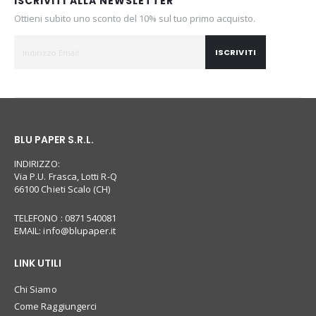
ISCRIVITI ALLA NEWSLETTER
Ottieni subito uno sconto del 10% sul tuo primo acquisto.
ISCRIVITI
BLU PAPER S.R.L.
INDIRIZZO:
Via P.U. Frasca, Lotti R-Q
66100 Chieti Scalo (CH)
TELEFONO : 0871 540081
EMAIL:
info@blupaper.it
LINK UTILI
Chi Siamo
Come Raggiungerci