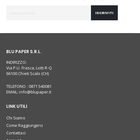
ISCRIVITI
BLU PAPER S.R.L.
INDIRIZZO:
Via P.U. Frasca, Lotti R-Q
66100 Chieti Scalo (CH)
TELEFONO : 0871 540081
EMAIL:
info@blupaper.it
LINK UTILI
Chi Siamo
Come Raggiungerci
Contattaci