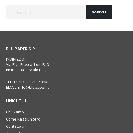
ISCRIVITI
BLU PAPER S.R.L.
INDIRIZZO:
Via P.U. Frasca, Lotti R-Q
66100 Chieti Scalo (CH)
TELEFONO : 0871 540081
EMAIL:
info@blupaper.it
LINK UTILI
Chi Siamo
Come Raggiungerci
Contattaci