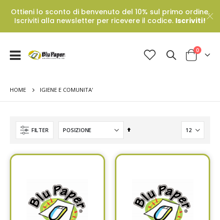
Ottieni lo sconto di benvenuto del 10% sul primo ordine.
Iscriviti alla newsletter per ricevere il codice.
Iscriviti!
Prodotti
0
Toggle
Cart
Nav
HOME
IGIENE E COMUNITA'
Set
FILTER
Descending
Direction