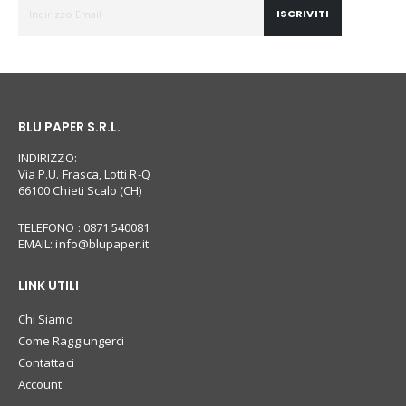
ISCRIVITI
BLU PAPER S.R.L.
INDIRIZZO:
Via P.U. Frasca, Lotti R-Q
66100 Chieti Scalo (CH)
TELEFONO : 0871 540081
EMAIL:
info@blupaper.it
LINK UTILI
Chi Siamo
Come Raggiungerci
Contattaci
Account