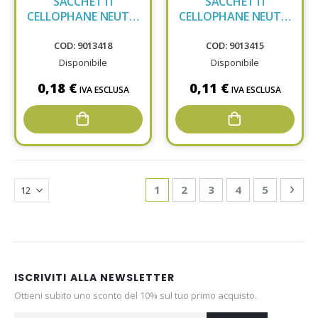
SACCHETTI
SACCHETTI
CELLOPHANE NEUTRI
CELLOPHANE NEUTRI
17X31 FONDO
13x25 FONDO ESAGO
ESAGONALE
COD: 9013418
COD: 9013415
Disponibile
Disponibile
0,18 €
0,11 €
IVA ESCLUSA
IVA ESCLUSA
Page
You're currently reading page
Page
Page
Page
Page
Pag
Avan
1
2
3
4
5
ISCRIVITI ALLA NEWSLETTER
Ottieni subito uno sconto del 10% sul tuo primo acquisto.