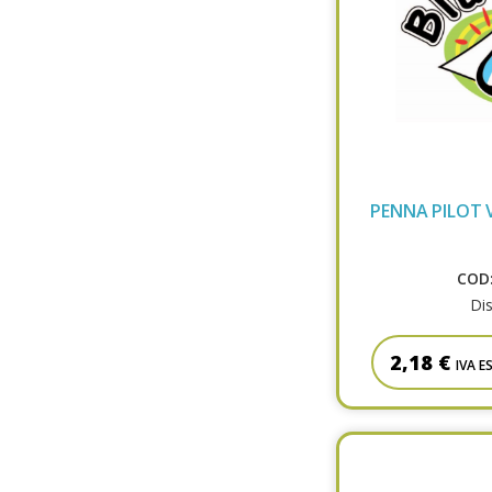
PENNA PILOT V
COD:
Dis
2,18 €
IVA E