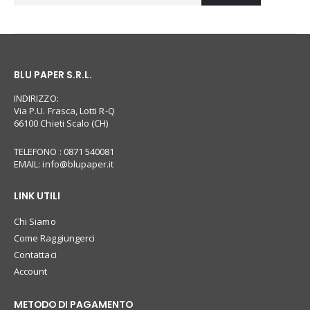
BLU PAPER S.R.L.
INDIRIZZO:
Via P.U. Frasca, Lotti R-Q
66100 Chieti Scalo (CH)
TELEFONO : 0871 540081
EMAIL:
info@blupaper.it
LINK UTILI
Chi Siamo
Come Raggiungerci
Contattaci
Account
METODO DI PAGAMENTO