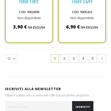
FERIE 10PZ
100FF 24/FF
COD: 9002898
COD: 9005423
Non disponibile
Non disponibile
3,90 €
6,90 €
IVA ESCLUSA
IVA ESCLUSA
Page
You're currently reading page
Page
Page
Page
Page
Pag
Avan
1
2
3
4
5
ISCRIVITI ALLA NEWSLETTER
Ottieni subito uno sconto del 10% sul tuo primo acquisto.
ISCRIVITI