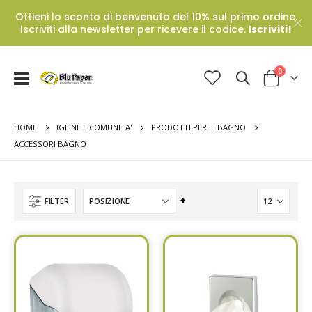
Ottieni lo sconto di benvenuto del 10% sul primo ordine.
Iscriviti alla newsletter per ricevere il codice.
Iscriviti!
Prodotti
0
Toggle
Cart
Nav
HOME
IGIENE E COMUNITA'
PRODOTTI PER IL BAGNO
ACCESSORI BAGNO
Set
FILTER
Descending
Direction