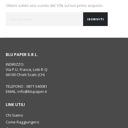
Ottieni subito uno sconto del 10% sul tuo primo acquisto.
ISCRIVITI
BLU PAPER S.R.L.
INDIRIZZO:
Via P.U. Frasca, Lotti R-Q
66100 Chieti Scalo (CH)
TELEFONO : 0871 540081
EMAIL:
info@blupaper.it
LINK UTILI
Chi Siamo
Come Raggiungerci