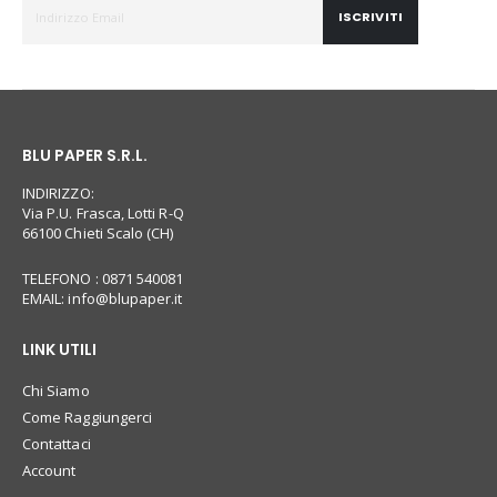
ISCRIVITI
BLU PAPER S.R.L.
INDIRIZZO:
Via P.U. Frasca, Lotti R-Q
66100 Chieti Scalo (CH)
TELEFONO : 0871 540081
EMAIL:
info@blupaper.it
LINK UTILI
Chi Siamo
Come Raggiungerci
Contattaci
Account