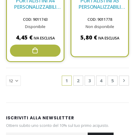
PORTALISTINI A4
PORTALISTINI A5
PERSONALIZZABILI
PERSONALIZZABILI
FAV 60F 100460329
FAV 50F 100460238
COD: 9011743
COD: 9011778
Disponibile
Non disponibile
4,45 €
5,80 €
IVA ESCLUSA
IVA ESCLUSA
Page
You're currently reading page
Page
Page
Page
Page
Pag
Avan
1
2
3
4
5
ISCRIVITI ALLA NEWSLETTER
Ottieni subito uno sconto del 10% sul tuo primo acquisto.