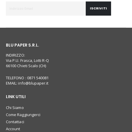
ISCRIVITI
BLU PAPER S.R.L.
INDIRIZZO:
Via P.U. Frasca, Lotti R-Q
66100 Chieti Scalo (CH)
TELEFONO : 0871 540081
EMAIL:
info@blupaper.it
LINK UTILI
Chi Siamo
Come Raggiungerci
Contattaci
Account