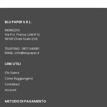
BLU PAPER S.R.L.
INDIRIZZO:
Via P.U. Frasca, Lotti R-Q
66100 Chieti Scalo (CH)
TELEFONO : 0871 540081
EMAIL:
info@blupaper.it
LINK UTILI
Chi Siamo
Come Raggiungerci
Contattaci
Account
METODO DI PAGAMENTO