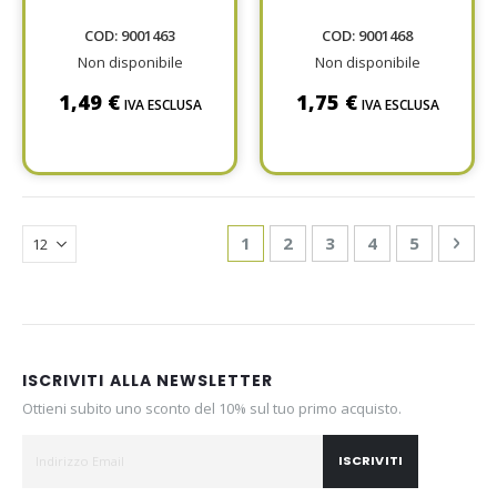
MR20 GIALLO
MR30 ROSSO
COD: 9001463
COD: 9001468
Non disponibile
Non disponibile
1,49 €
1,75 €
IVA ESCLUSA
IVA ESCLUSA
Page
You're currently reading page
Page
Page
Page
Page
Pag
Avan
1
2
3
4
5
ISCRIVITI ALLA NEWSLETTER
Ottieni subito uno sconto del 10% sul tuo primo acquisto.
ISCRIVITI