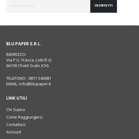
ISCRIVITI
BLU PAPER S.R.L.
INDIRIZZO:
Via P.U. Frasca, Lotti R-Q
66100 Chieti Scalo (CH)
TELEFONO : 0871 540081
EMAIL:
info@blupaper.it
LINK UTILI
Chi Siamo
Come Raggiungerci
Contattaci
Account