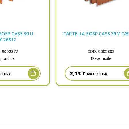
SOSP CASS 39 U
CARTELLA SOSP CASS 39 V C/
0126812
 9002877
COD: 9002882
ponibile
Disponibile
2,13 €
SCLUSA
IVA ESCLUSA