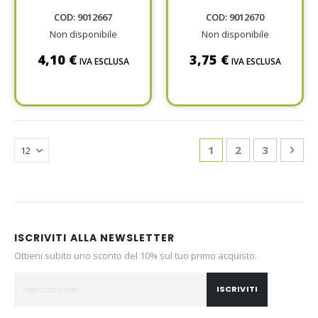
100460455
100460461
COD: 9012667
COD: 9012670
Non disponibile
Non disponibile
4,10 €
3,75 €
IVA ESCLUSA
IVA ESCLUSA
Page
You're currently re
Page
Page
Pag
Avan
1
2
3
ISCRIVITI ALLA NEWSLETTER
Ottieni subito uno sconto del 10% sul tuo primo acquisto.
ISCRIVITI