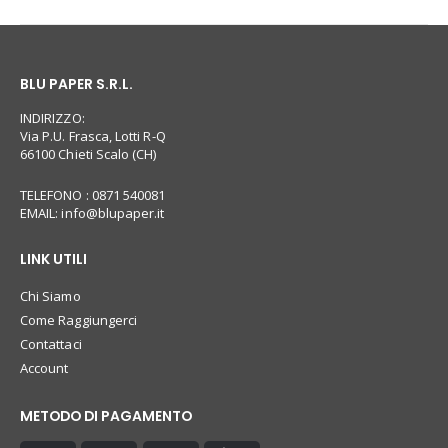
BLU PAPER S.R.L.
INDIRIZZO:
Via P.U. Frasca, Lotti R-Q
66100 Chieti Scalo (CH)
TELEFONO : 0871 540081
EMAIL:
info@blupaper.it
LINK UTILI
Chi Siamo
Come Raggiungerci
Contattaci
Account
METODO DI PAGAMENTO