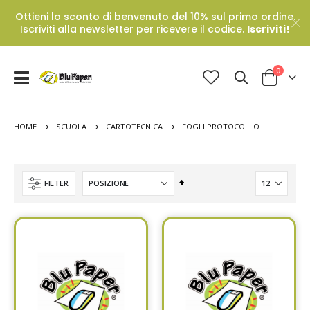
Ottieni lo sconto di benvenuto del 10% sul primo ordine.
Iscriviti alla newsletter per ricevere il codice.
Iscriviti!
Prodotti
0
Toggle
Cart
Nav
HOME
FOGLI PROTOCOLLO
SCUOLA
CARTOTECNICA
Set
FILTER
Descending
Direction