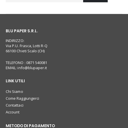
BLU PAPER S.R.L.
INDIRIZZO:
Via P.U. Frasca, Lotti R-Q
66100 Chieti Scalo (CH)
TELEFONO : 0871 540081
EMAIL:
info@blupaper.it
LINK UTILI
Chi Siamo
Come Raggiungerci
Contattaci
Account
METODO DI PAGAMENTO