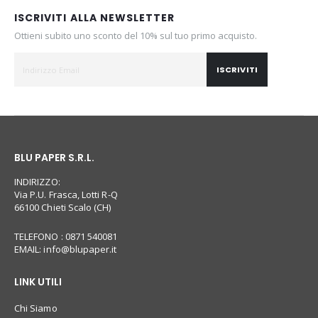
ISCRIVITI ALLA NEWSLETTER
Ottieni subito uno sconto del 10% sul tuo primo acquisto.
ISCRIVITI
BLU PAPER S.R.L.
INDIRIZZO:
Via P.U. Frasca, Lotti R-Q
66100 Chieti Scalo (CH)
TELEFONO : 0871 540081
EMAIL:
info@blupaper.it
LINK UTILI
Chi Siamo