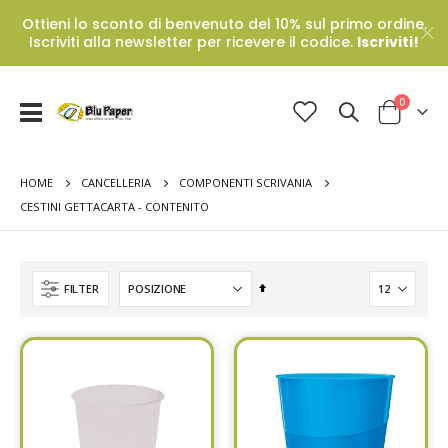
Ottieni lo sconto di benvenuto del 10% sul primo ordine.
Iscriviti alla newsletter per ricevere il codice.
Iscriviti!
Prodotti
0
Toggle
Cart
Nav
HOME
CANCELLERIA
COMPONENTI SCRIVANIA
CESTINI GETTACARTA - CONTENITO
Set
FILTER
Descending
Direction