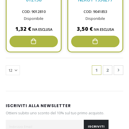
COD: 9012810
COD: 9041853
Disponibile
Disponibile
1,32 €
3,50 €
IVA ESCLUSA
IVA ESCLUSA
Page
You're currentl
Page
Pag
Avan
1
2
ISCRIVITI ALLA NEWSLETTER
Ottieni subito uno sconto del 10% sul tuo primo acquisto.
ISCRIVITI