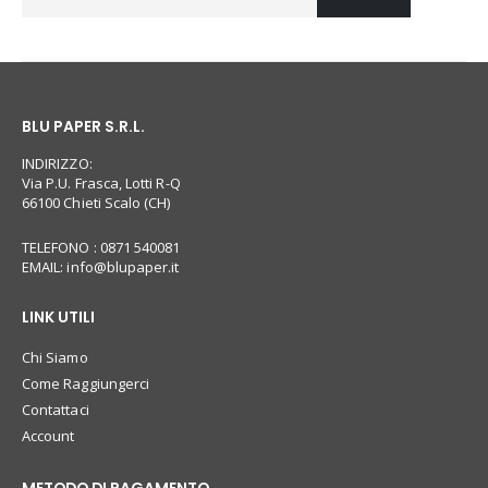
BLU PAPER S.R.L.
INDIRIZZO:
Via P.U. Frasca, Lotti R-Q
66100 Chieti Scalo (CH)
TELEFONO : 0871 540081
EMAIL:
info@blupaper.it
LINK UTILI
Chi Siamo
Come Raggiungerci
Contattaci
Account