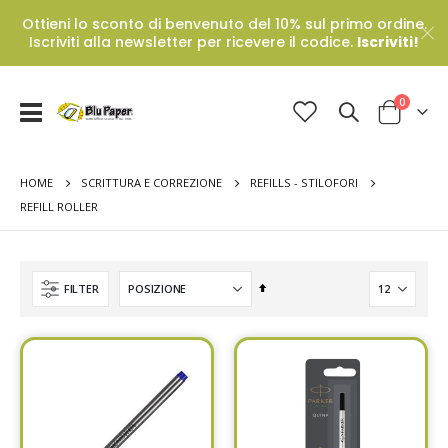
Ottieni lo sconto di benvenuto del 10% sul primo ordine.
Iscriviti alla newsletter per ricevere il codice.
Iscriviti!
Prodotti
0
Toggle
Cart
Nav
HOME
SCRITTURA E CORREZIONE
REFILLS - STILOFORI
REFILL ROLLER
Set
FILTER
Descending
Direction