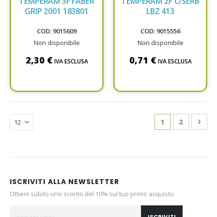
TEMPERAM 3F FABER
TEMPERAM 2F C/SERB
GRIP 2001 183801
LBZ 413
COD: 9015609
COD: 9015556
Non disponibile
Non disponibile
2,30 €
0,71 €
IVA ESCLUSA
IVA ESCLUSA
Page
You're currentl
Page
Pag
Avan
1
2
ISCRIVITI ALLA NEWSLETTER
Ottieni subito uno sconto del 10% sul tuo primo acquisto.
ISCRIVITI