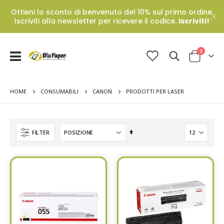
Ottieni lo sconto di benvenuto del 10% sul primo ordine.
Iscriviti alla newsletter per ricevere il codice.
Iscriviti!
Prodotti
0
Toggle
Cart
Nav
HOME
PRODOTTI PER LASER
CONSUMABILI
CANON
Set
FILTER
Descending
Direction