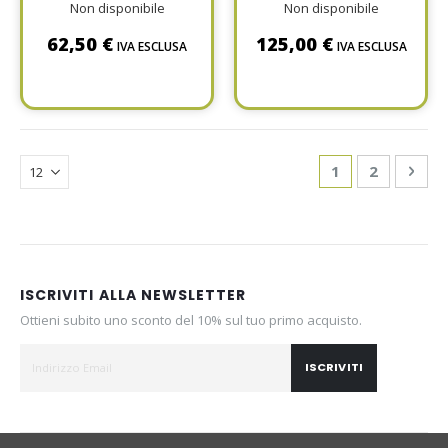
Non disponibile
Non disponibile
62,50 €
125,00 €
IVA ESCLUSA
IVA ESCLUSA
Page
You're currentl
Page
Pag
Avan
1
2
ISCRIVITI ALLA NEWSLETTER
Ottieni subito uno sconto del 10% sul tuo primo acquisto.
ISCRIVITI