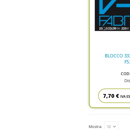
BLOCCO 33
F5
COD:
Dis
7,70 €
IVA E
Mostra