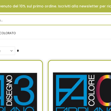
enuto del 10% sul primo ordine. Iscriviti alla newsletter per ri
 COLORATO
Set
Descending
Direction