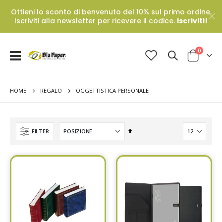
Ottieni lo sconto di benvenuto del 10% sul primo ordine.
Iscriviti alla newsletter per ricevere il codice.
Iscriviti!
Prodotti
0
Toggle
Cart
Nav
HOME
OGGETTISTICA PERSONALE
REGALO
Set
FILTER
Descending
Direction