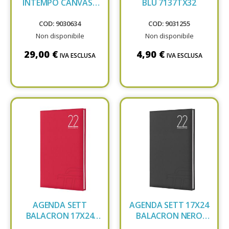
INTEMPO CANVASS
BLU 7137TX32
GRIGIO 8248CS 22
COD: 9030634
COD: 9031255
Non disponibile
Non disponibile
29,00 €
4,90 €
IVA ESCLUSA
IVA ESCLUSA
AGENDA SETT
AGENDA SETT 17X24
BALACRON 17X24
BALACRON NERO
ROSSO 7157TX28
7157TX34