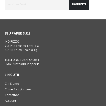
ISCRIVITI
BLU PAPER S.R.L.
INDIRIZZO:
Via P.U. Frasca, Lotti R-Q
66100 Chieti Scalo (CH)
TELEFONO : 0871 540081
EMAIL:
info@blupaper.it
LINK UTILI
Chi Siamo
Come Raggiungerci
Contattaci
Account