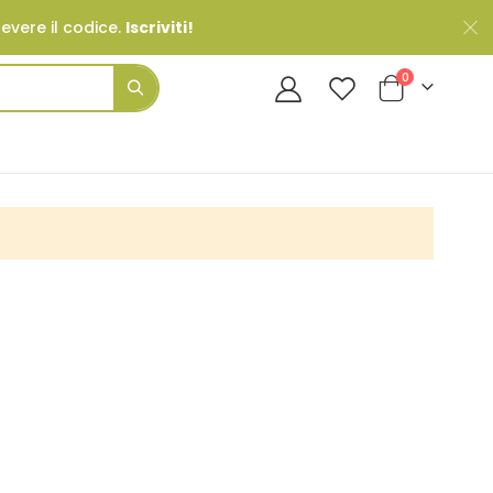
cevere il codice.
Iscriviti!
Prodotti
0
Cart
Search