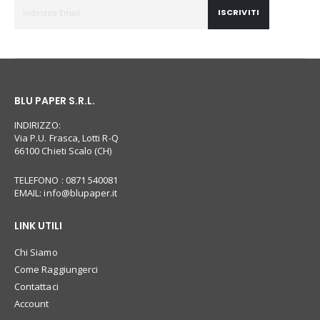
ISCRIVITI
BLU PAPER S.R.L.
INDIRIZZO:
Via P.U. Frasca, Lotti R-Q
66100 Chieti Scalo (CH)
TELEFONO : 0871 540081
EMAIL:
info@blupaper.it
LINK UTILI
Chi Siamo
Come Raggiungerci
Contattaci
Account