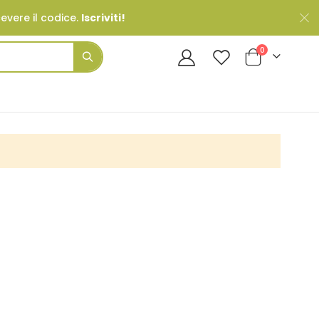
cevere il codice.
Iscriviti!
Prodotti
0
Cart
Search