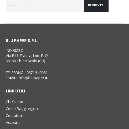
ISCRIVITI
BLU PAPER S.R.L.
INDIRIZZO:
Via P.U. Frasca, Lotti R-Q
66100 Chieti Scalo (CH)
TELEFONO : 0871 540081
EMAIL:
info@blupaper.it
LINK UTILI
Chi Siamo
Come Raggiungerci
Contattaci
Account