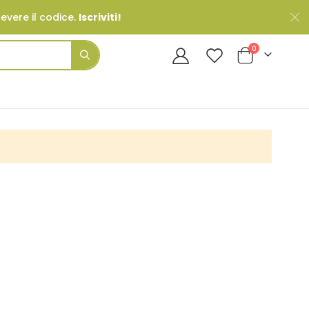
cevere il codice.
Iscriviti!
Prodotti
0
Cart
Search