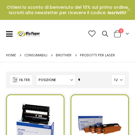
Ottieni lo sconto di benvenuto del 10% sul primo ordine.
Iscriviti alla newsletter per ricevere il codice.
Iscriviti!
Prodotti
0
Toggle
Cart
Nav
HOME
PRODOTTI PER LASER
CONSUMABILI
BROTHER
Set
FILTER
Descending
Direction