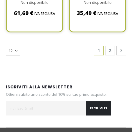
Non disponibile
Non disponibile
61,60 €
35,49 €
IVA ESCLUSA
IVA ESCLUSA
Page
You're currentl
Page
Pag
Avan
1
2
ISCRIVITI ALLA NEWSLETTER
Ottieni subito uno sconto del 10% sul tuo primo acquisto.
ISCRIVITI