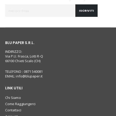
ISCRIVITI
BLU PAPER S.R.L.
INDIRIZZO:
Via P.U. Frasca, Lotti R-Q
66100 Chieti Scalo (CH)
TELEFONO : 0871 540081
EMAIL:
info@blupaper.it
LINK UTILI
Chi Siamo
Come Raggiungerci
Contattaci