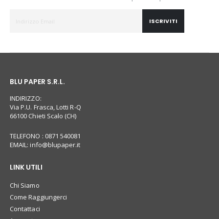
ISCRIVITI
BLU PAPER S.R.L.
INDIRIZZO:
Via P.U. Frasca, Lotti R-Q
66100 Chieti Scalo (CH)
TELEFONO : 0871 540081
EMAIL:
info@blupaper.it
LINK UTILI
Chi Siamo
Come Raggiungerci
Contattaci