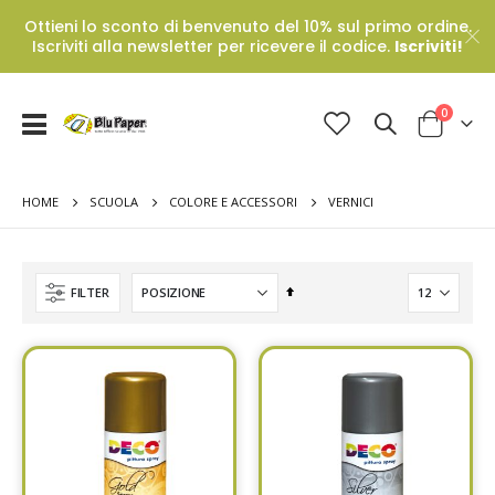
Ottieni lo sconto di benvenuto del 10% sul primo ordine.
Iscriviti alla newsletter per ricevere il codice.
Iscriviti!
Prodotti
0
Toggle
Cart
Nav
HOME
VERNICI
SCUOLA
COLORE E ACCESSORI
Set
FILTER
Descending
Direction