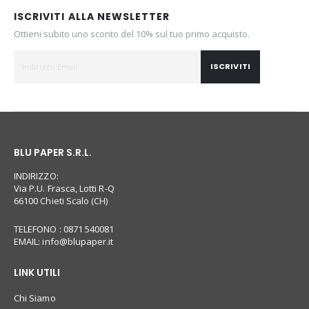
ISCRIVITI ALLA NEWSLETTER
Ottieni subito uno sconto del 10% sul tuo primo acquisto.
ISCRIVITI
BLU PAPER S.R.L.
INDIRIZZO:
Via P.U. Frasca, Lotti R-Q
66100 Chieti Scalo (CH)
TELEFONO : 0871 540081
EMAIL:
info@blupaper.it
LINK UTILI
Chi Siamo