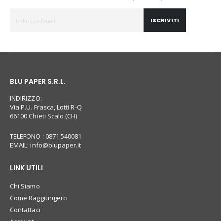
ISCRIVITI
BLU PAPER S.R.L.
INDIRIZZO:
Via P.U. Frasca, Lotti R-Q
66100 Chieti Scalo (CH)
TELEFONO : 0871 540081
EMAIL:
info@blupaper.it
LINK UTILI
Chi Siamo
Come Raggiungerci
Contattaci