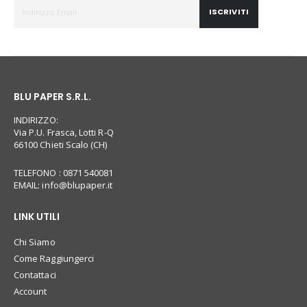
ISCRIVITI
BLU PAPER S.R.L.
INDIRIZZO:
Via P.U. Frasca, Lotti R-Q
66100 Chieti Scalo (CH)
TELEFONO : 0871 540081
EMAIL:
info@blupaper.it
LINK UTILI
Chi Siamo
Come Raggiungerci
Contattaci
Account