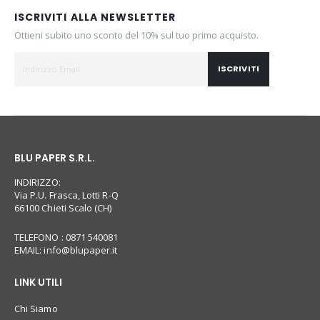
ISCRIVITI ALLA NEWSLETTER
Ottieni subito uno sconto del 10% sul tuo primo acquisto.
ISCRIVITI
BLU PAPER S.R.L.
INDIRIZZO:
Via P.U. Frasca, Lotti R-Q
66100 Chieti Scalo (CH)
TELEFONO : 0871 540081
EMAIL:
info@blupaper.it
LINK UTILI
Chi Siamo