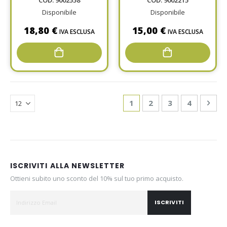
COD: 9002558
COD: 9002215
Disponibile
Disponibile
18,80 €
15,00 €
IVA ESCLUSA
IVA ESCLUSA
Page
You're currently reading
Page
Page
Page
Pag
Avan
1
2
3
4
ISCRIVITI ALLA NEWSLETTER
Ottieni subito uno sconto del 10% sul tuo primo acquisto.
ISCRIVITI