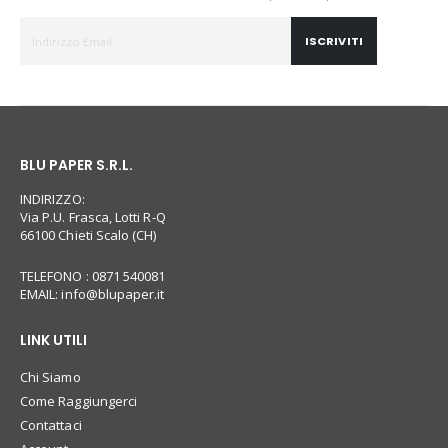
ISCRIVITI
BLU PAPER S.R.L.
INDIRIZZO:
Via P.U. Frasca, Lotti R-Q
66100 Chieti Scalo (CH)
TELEFONO : 0871 540081
EMAIL:
info@blupaper.it
LINK UTILI
Chi Siamo
Come Raggiungerci
Contattaci