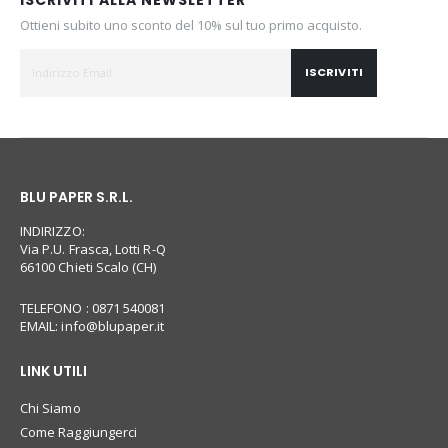
Ottieni subito uno sconto del 10% sul tuo primo acquisto.
ISCRIVITI
BLU PAPER S.R.L.
INDIRIZZO:
Via P.U. Frasca, Lotti R-Q
66100 Chieti Scalo (CH)
TELEFONO : 0871 540081
EMAIL:
info@blupaper.it
LINK UTILI
Chi Siamo
Come Raggiungerci