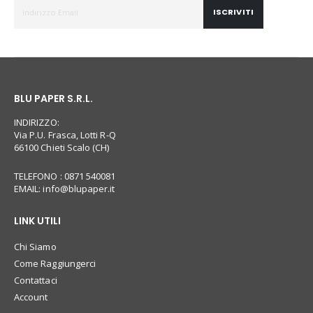
ISCRIVITI
BLU PAPER S.R.L.
INDIRIZZO:
Via P.U. Frasca, Lotti R-Q
66100 Chieti Scalo (CH)
TELEFONO : 0871 540081
EMAIL:
info@blupaper.it
LINK UTILI
Chi Siamo
Come Raggiungerci
Contattaci
Account