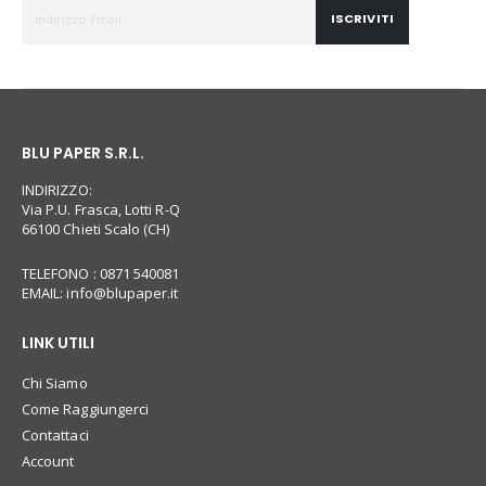
ISCRIVITI
BLU PAPER S.R.L.
INDIRIZZO:
Via P.U. Frasca, Lotti R-Q
66100 Chieti Scalo (CH)
TELEFONO : 0871 540081
EMAIL:
info@blupaper.it
LINK UTILI
Chi Siamo
Come Raggiungerci
Contattaci
Account