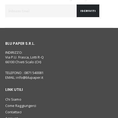
ISCRIVITI
BLU PAPER S.R.L.
INDIRIZZO:
Via P.U. Frasca, Lotti R-Q
66100 Chieti Scalo (CH)
TELEFONO : 0871 540081
EMAIL:
info@blupaper.it
LINK UTILI
Chi Siamo
Come Raggiungerci
Contattaci