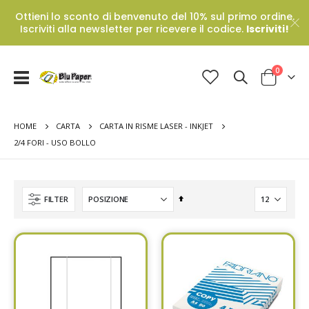
Ottieni lo sconto di benvenuto del 10% sul primo ordine.
Iscriviti alla newsletter per ricevere il codice.
Iscriviti!
Prodotti
0
Toggle
Cart
Nav
HOME
CARTA
CARTA IN RISME LASER - INKJET
2/4 FORI - USO BOLLO
Set
FILTER
Descending
Direction