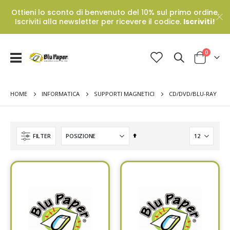
Ottieni lo sconto di benvenuto del 10% sul primo ordine.
Iscriviti alla newsletter per ricevere il codice.
Iscriviti!
Prodotti
0
Toggle
Cart
Nav
HOME
CD/DVD/BLU-RAY
INFORMATICA
SUPPORTI MAGNETICI
Set
FILTER
Descending
Direction