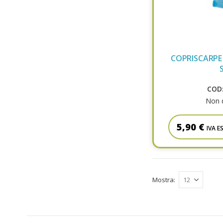
COPRISCARP
COD:
Non d
5,90 €
IVA E
Mostra