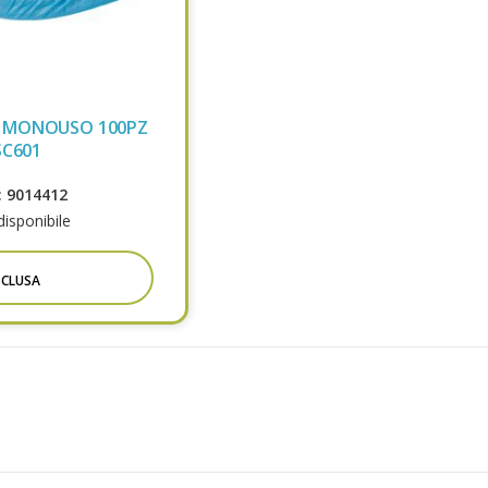
E MONOUSO 100PZ
SC601
 9014412
isponibile
SCLUSA